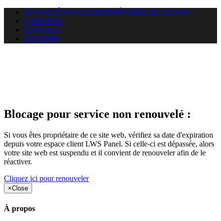
SI VOUS ÊTES LE PROPRIÉTAIRE DE CE SITE
A PROPOS
CONTACT
ENGLISH
Le site web duoscom.com
auquel vous essayez d’accéder
est suspendu
Blocage pour service non renouvelé :
Si vous êtes propriétaire de ce site web, vérifiez sa date d'expiration
depuis votre espace client LWS Panel. Si celle-ci est dépassée, alors
votre site web est suspendu et il convient de renouveler afin de le
réactiver.
Cliquez ici pour renouveler
×
Close
À propos