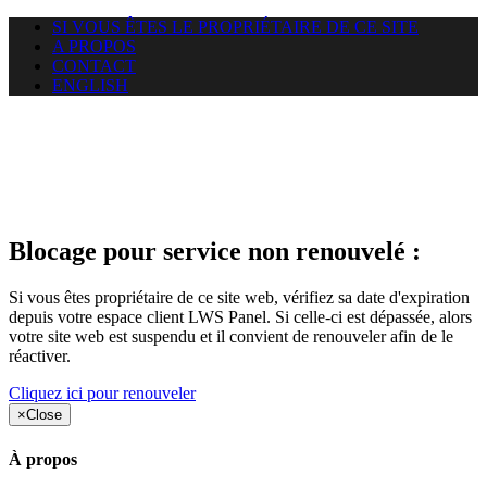
SI VOUS ÊTES LE PROPRIÉTAIRE DE CE SITE
A PROPOS
CONTACT
ENGLISH
Le site web duoscom.com
auquel vous essayez d’accéder
est suspendu
Blocage pour service non renouvelé :
Si vous êtes propriétaire de ce site web, vérifiez sa date d'expiration
depuis votre espace client LWS Panel. Si celle-ci est dépassée, alors
votre site web est suspendu et il convient de renouveler afin de le
réactiver.
Cliquez ici pour renouveler
×
Close
À propos