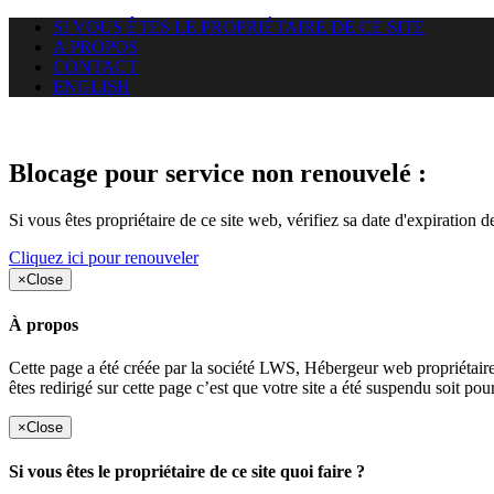
SI VOUS ÊTES LE PROPRIÉTAIRE DE CE SITE
A PROPOS
CONTACT
ENGLISH
Le site web duoscom.com auquel
Blocage pour service non renouvelé :
Si vous êtes propriétaire de ce site web, vérifiez sa date d'expiration 
Cliquez ici pour renouveler
×
Close
À propos
Cette page a été créée par la société LWS, Hébergeur web proprié
êtes redirigé sur cette page c’est que votre site a été suspendu soit po
×
Close
Si vous êtes le propriétaire de ce site quoi faire ?