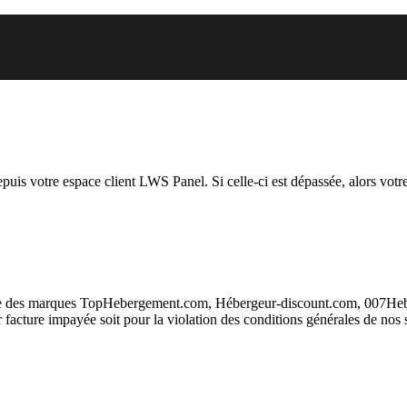
 vous essayez d’accéder est susp
depuis votre espace client LWS Panel. Si celle-ci est dépassée, alors votre
taire des marques TopHebergement.com, Hébergeur-discount.com, 007H
ur facture impayée soit pour la violation des conditions générales de nos 