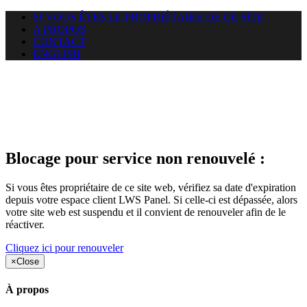
SI VOUS ÊTES LE PROPRIÉTAIRE DE CE SITE
A PROPOS
CONTACT
ENGLISH
Le site web duoscom.com
auquel vous essayez d’accéder
est suspendu
Blocage pour service non renouvelé :
Si vous êtes propriétaire de ce site web, vérifiez sa date d'expiration
depuis votre espace client LWS Panel. Si celle-ci est dépassée, alors
votre site web est suspendu et il convient de renouveler afin de le
réactiver.
Cliquez ici pour renouveler
×
Close
À propos