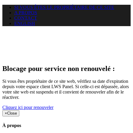
SI VOUS ÊTES LE PROPRIÉTAIRE DE CE SITE
A PROPOS
CONTACT
ENGLISH
Le site web duoscom.com
auquel vous essayez d’accéder
est suspendu
Blocage pour service non renouvelé :
Si vous êtes propriétaire de ce site web, vérifiez sa date d'expiration
depuis votre espace client LWS Panel. Si celle-ci est dépassée, alors
votre site web est suspendu et il convient de renouveler afin de le
réactiver.
Cliquez ici pour renouveler
×
Close
À propos