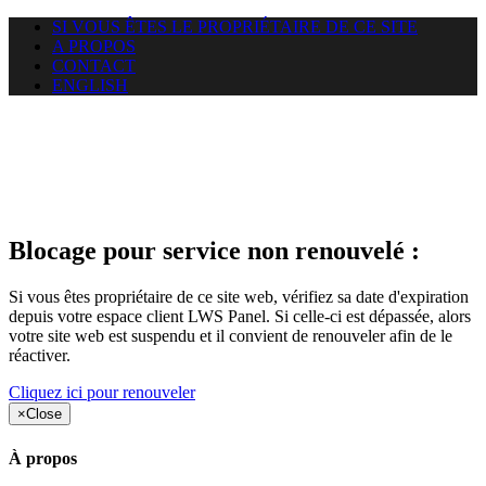
SI VOUS ÊTES LE PROPRIÉTAIRE DE CE SITE
A PROPOS
CONTACT
ENGLISH
Le site web duoscom.com
auquel vous essayez d’accéder
est suspendu
Blocage pour service non renouvelé :
Si vous êtes propriétaire de ce site web, vérifiez sa date d'expiration
depuis votre espace client LWS Panel. Si celle-ci est dépassée, alors
votre site web est suspendu et il convient de renouveler afin de le
réactiver.
Cliquez ici pour renouveler
×
Close
À propos