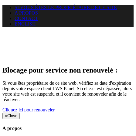
SI VOUS ÊTES LE PROPRIÉTAIRE DE CE SITE
A PROPOS
CONTACT
ENGLISH
Le site web duoscom.com
auquel vous essayez d’accéder
est suspendu
Blocage pour service non renouvelé :
Si vous êtes propriétaire de ce site web, vérifiez sa date d'expiration
depuis votre espace client LWS Panel. Si celle-ci est dépassée, alors
votre site web est suspendu et il convient de renouveler afin de le
réactiver.
Cliquez ici pour renouveler
×
Close
À propos