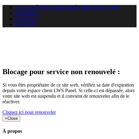
SI VOUS ÊTES LE PROPRIÉTAIRE DE CE SITE
A PROPOS
CONTACT
ENGLISH
Le site web duoscom.com
auquel vous essayez d’accéder
est suspendu
Blocage pour service non renouvelé :
Si vous êtes propriétaire de ce site web, vérifiez sa date d'expiration
depuis votre espace client LWS Panel. Si celle-ci est dépassée, alors
votre site web est suspendu et il convient de renouveler afin de le
réactiver.
Cliquez ici pour renouveler
×
Close
À propos