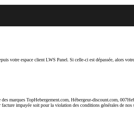
 vous essayez d’accéder est susp
depuis votre espace client LWS Panel. Si celle-ci est dépassée, alors votre
taire des marques TopHebergement.com, Hébergeur-discount.com, 007H
ur facture impayée soit pour la violation des conditions générales de nos 