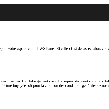
 vous essayez d’accéder est susp
depuis votre espace client LWS Panel. Si celle-ci est dépassée, alors votre
taire des marques TopHebergement.com, Hébergeur-discount.com, 007H
ur facture impayée soit pour la violation des conditions générales de nos 