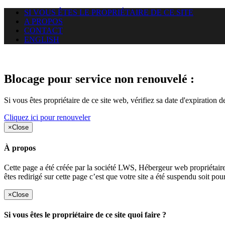
SI VOUS ÊTES LE PROPRIÉTAIRE DE CE SITE
A PROPOS
CONTACT
ENGLISH
Le site web duoscom.com auquel
Blocage pour service non renouvelé :
Si vous êtes propriétaire de ce site web, vérifiez sa date d'expiration 
Cliquez ici pour renouveler
×
Close
À propos
Cette page a été créée par la société LWS, Hébergeur web proprié
êtes redirigé sur cette page c’est que votre site a été suspendu soit po
×
Close
Si vous êtes le propriétaire de ce site quoi faire ?