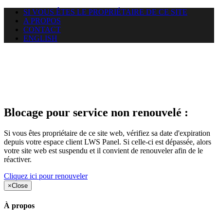
SI VOUS ÊTES LE PROPRIÉTAIRE DE CE SITE
A PROPOS
CONTACT
ENGLISH
Le site web duoscom.com
auquel vous essayez d’accéder
est suspendu
Blocage pour service non renouvelé :
Si vous êtes propriétaire de ce site web, vérifiez sa date d'expiration
depuis votre espace client LWS Panel. Si celle-ci est dépassée, alors
votre site web est suspendu et il convient de renouveler afin de le
réactiver.
Cliquez ici pour renouveler
×
Close
À propos