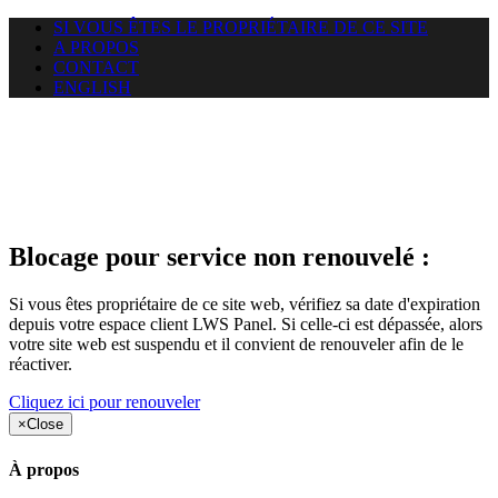
SI VOUS ÊTES LE PROPRIÉTAIRE DE CE SITE
A PROPOS
CONTACT
ENGLISH
Le site web duoscom.com
auquel vous essayez d’accéder
est suspendu
Blocage pour service non renouvelé :
Si vous êtes propriétaire de ce site web, vérifiez sa date d'expiration
depuis votre espace client LWS Panel. Si celle-ci est dépassée, alors
votre site web est suspendu et il convient de renouveler afin de le
réactiver.
Cliquez ici pour renouveler
×
Close
À propos