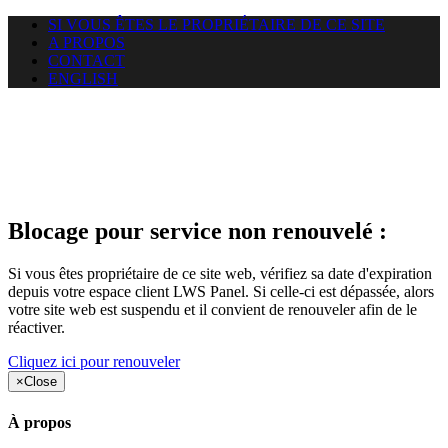
SI VOUS ÊTES LE PROPRIÉTAIRE DE CE SITE
A PROPOS
CONTACT
ENGLISH
Le site web duoscom.com
auquel vous essayez d’accéder
est suspendu
Blocage pour service non renouvelé :
Si vous êtes propriétaire de ce site web, vérifiez sa date d'expiration
depuis votre espace client LWS Panel. Si celle-ci est dépassée, alors
votre site web est suspendu et il convient de renouveler afin de le
réactiver.
Cliquez ici pour renouveler
×
Close
À propos