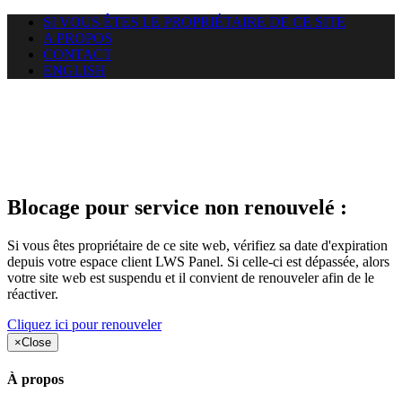
SI VOUS ÊTES LE PROPRIÉTAIRE DE CE SITE
A PROPOS
CONTACT
ENGLISH
Le site web duoscom.com
auquel vous essayez d’accéder
est suspendu
Blocage pour service non renouvelé :
Si vous êtes propriétaire de ce site web, vérifiez sa date d'expiration
depuis votre espace client LWS Panel. Si celle-ci est dépassée, alors
votre site web est suspendu et il convient de renouveler afin de le
réactiver.
Cliquez ici pour renouveler
×
Close
À propos