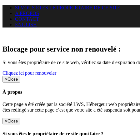
SI VOUS ÊTES LE PROPRIÉTAIRE DE CE SITE
A PROPOS
CONTACT
ENGLISH
Le site web duoscom.com auquel
Blocage pour service non renouvelé :
Si vous êtes propriétaire de ce site web, vérifiez sa date d'expiration 
Cliquez ici pour renouveler
×
Close
À propos
Cette page a été créée par la société LWS, Hébergeur web proprié
êtes redirigé sur cette page c’est que votre site a été suspendu soit po
×
Close
Si vous êtes le propriétaire de ce site quoi faire ?