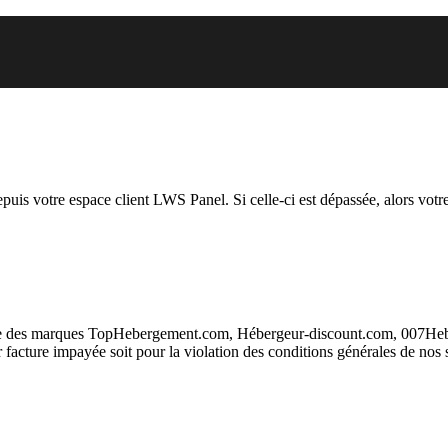
 vous essayez d’accéder est susp
depuis votre espace client LWS Panel. Si celle-ci est dépassée, alors votre
taire des marques TopHebergement.com, Hébergeur-discount.com, 007H
ur facture impayée soit pour la violation des conditions générales de nos 