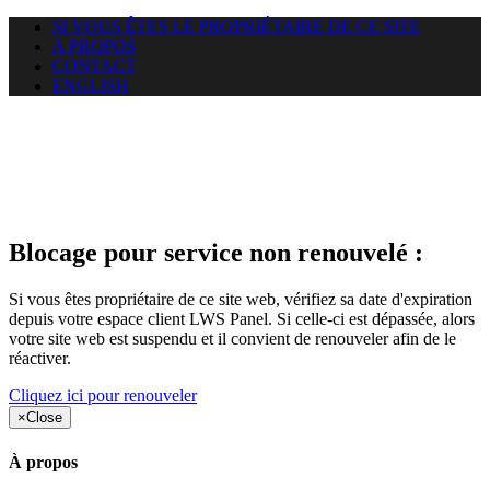
SI VOUS ÊTES LE PROPRIÉTAIRE DE CE SITE
A PROPOS
CONTACT
ENGLISH
Le site web duoscom.com
auquel vous essayez d’accéder
est suspendu
Blocage pour service non renouvelé :
Si vous êtes propriétaire de ce site web, vérifiez sa date d'expiration
depuis votre espace client LWS Panel. Si celle-ci est dépassée, alors
votre site web est suspendu et il convient de renouveler afin de le
réactiver.
Cliquez ici pour renouveler
×
Close
À propos