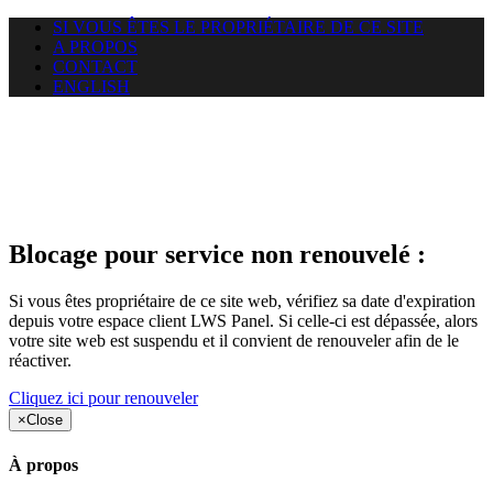
SI VOUS ÊTES LE PROPRIÉTAIRE DE CE SITE
A PROPOS
CONTACT
ENGLISH
Le site web duoscom.com
auquel vous essayez d’accéder
est suspendu
Blocage pour service non renouvelé :
Si vous êtes propriétaire de ce site web, vérifiez sa date d'expiration
depuis votre espace client LWS Panel. Si celle-ci est dépassée, alors
votre site web est suspendu et il convient de renouveler afin de le
réactiver.
Cliquez ici pour renouveler
×
Close
À propos