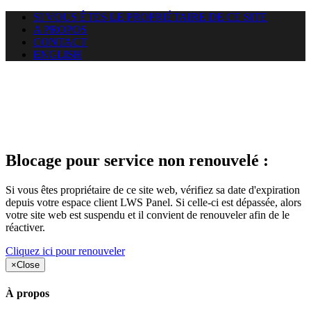
SI VOUS ÊTES LE PROPRIÉTAIRE DE CE SITE
A PROPOS
CONTACT
ENGLISH
Le site web duoscom.com
auquel vous essayez d’accéder
est suspendu
Blocage pour service non renouvelé :
Si vous êtes propriétaire de ce site web, vérifiez sa date d'expiration
depuis votre espace client LWS Panel. Si celle-ci est dépassée, alors
votre site web est suspendu et il convient de renouveler afin de le
réactiver.
Cliquez ici pour renouveler
×
Close
À propos