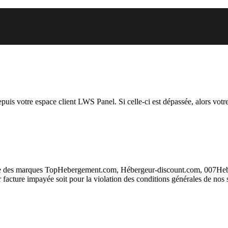
 vous essayez d’accéder est susp
depuis votre espace client LWS Panel. Si celle-ci est dépassée, alors votre
taire des marques TopHebergement.com, Hébergeur-discount.com, 007H
ur facture impayée soit pour la violation des conditions générales de nos 