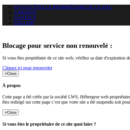
SI VOUS ÊTES LE PROPRIÉTAIRE DE CE SITE
A PROPOS
CONTACT
ENGLISH
Le site web duoscom.com auquel
Blocage pour service non renouvelé :
Si vous êtes propriétaire de ce site web, vérifiez sa date d'expiration 
Cliquez ici pour renouveler
×
Close
À propos
Cette page a été créée par la société LWS, Hébergeur web proprié
êtes redirigé sur cette page c’est que votre site a été suspendu soit po
×
Close
Si vous êtes le propriétaire de ce site quoi faire ?