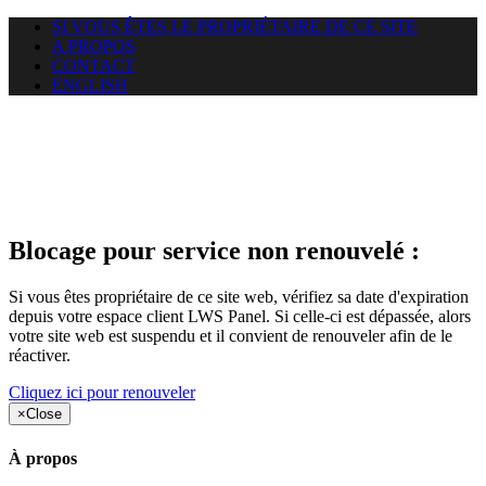
SI VOUS ÊTES LE PROPRIÉTAIRE DE CE SITE
A PROPOS
CONTACT
ENGLISH
Le site web duoscom.com
auquel vous essayez d’accéder
est suspendu
Blocage pour service non renouvelé :
Si vous êtes propriétaire de ce site web, vérifiez sa date d'expiration
depuis votre espace client LWS Panel. Si celle-ci est dépassée, alors
votre site web est suspendu et il convient de renouveler afin de le
réactiver.
Cliquez ici pour renouveler
×
Close
À propos