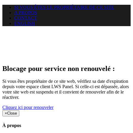
SI VOUS ÊTES LE PROPRIÉTAIRE DE CE SITE
A PROPOS
CONTACT
ENGLISH
Le site web duoscom.com
auquel vous essayez d’accéder
est suspendu
Blocage pour service non renouvelé :
Si vous êtes propriétaire de ce site web, vérifiez sa date d'expiration
depuis votre espace client LWS Panel. Si celle-ci est dépassée, alors
votre site web est suspendu et il convient de renouveler afin de le
réactiver.
Cliquez ici pour renouveler
×
Close
À propos