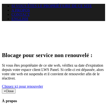
SI VOUS ÊTES LE PROPRIÉTAIRE DE CE SITE
A PROPOS
CONTACT
ENGLISH
Le site web duoscom.com
auquel vous essayez d’accéder
est suspendu
Blocage pour service non renouvelé :
Si vous êtes propriétaire de ce site web, vérifiez sa date d'expiration
depuis votre espace client LWS Panel. Si celle-ci est dépassée, alors
votre site web est suspendu et il convient de renouveler afin de le
réactiver.
Cliquez ici pour renouveler
×
Close
À propos