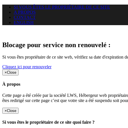
SI VOUS ÊTES LE PROPRIÉTAIRE DE CE SITE
A PROPOS
CONTACT
ENGLISH
Le site web duoscom.com auquel
Blocage pour service non renouvelé :
Si vous êtes propriétaire de ce site web, vérifiez sa date d'expiration 
Cliquez ici pour renouveler
×
Close
À propos
Cette page a été créée par la société LWS, Hébergeur web proprié
êtes redirigé sur cette page c’est que votre site a été suspendu soit po
×
Close
Si vous êtes le propriétaire de ce site quoi faire ?