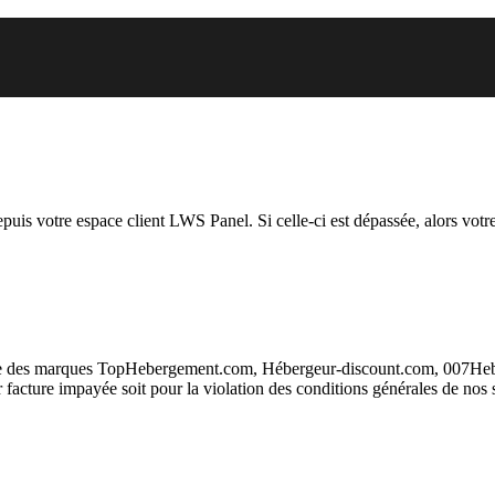
 vous essayez d’accéder est susp
depuis votre espace client LWS Panel. Si celle-ci est dépassée, alors votre
taire des marques TopHebergement.com, Hébergeur-discount.com, 007H
ur facture impayée soit pour la violation des conditions générales de nos 