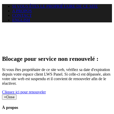
SI VOUS ÊTES LE PROPRIÉTAIRE DE CE SITE
A PROPOS
CONTACT
ENGLISH
Le site web duoscom.com
auquel vous essayez d’accéder
est suspendu
Blocage pour service non renouvelé :
Si vous êtes propriétaire de ce site web, vérifiez sa date d'expiration
depuis votre espace client LWS Panel. Si celle-ci est dépassée, alors
votre site web est suspendu et il convient de renouveler afin de le
réactiver.
Cliquez ici pour renouveler
×
Close
À propos