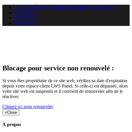
SI VOUS ÊTES LE PROPRIÉTAIRE DE CE SITE
A PROPOS
CONTACT
ENGLISH
Le site web duoscom.com
auquel vous essayez d’accéder
est suspendu
Blocage pour service non renouvelé :
Si vous êtes propriétaire de ce site web, vérifiez sa date d'expiration
depuis votre espace client LWS Panel. Si celle-ci est dépassée, alors
votre site web est suspendu et il convient de renouveler afin de le
réactiver.
Cliquez ici pour renouveler
×
Close
À propos