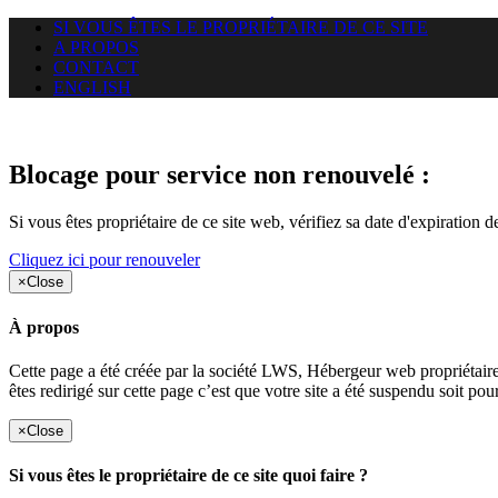
SI VOUS ÊTES LE PROPRIÉTAIRE DE CE SITE
A PROPOS
CONTACT
ENGLISH
Le site web duoscom.com auquel
Blocage pour service non renouvelé :
Si vous êtes propriétaire de ce site web, vérifiez sa date d'expiration 
Cliquez ici pour renouveler
×
Close
À propos
Cette page a été créée par la société LWS, Hébergeur web proprié
êtes redirigé sur cette page c’est que votre site a été suspendu soit po
×
Close
Si vous êtes le propriétaire de ce site quoi faire ?