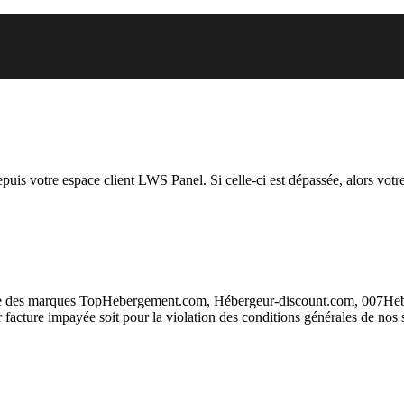
 vous essayez d’accéder est susp
depuis votre espace client LWS Panel. Si celle-ci est dépassée, alors votre
taire des marques TopHebergement.com, Hébergeur-discount.com, 007H
ur facture impayée soit pour la violation des conditions générales de nos 