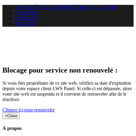
SI VOUS ÊTES LE PROPRIÉTAIRE DE CE SITE
A PROPOS
CONTACT
ENGLISH
Le site web duoscom.com
auquel vous essayez d’accéder
est suspendu
Blocage pour service non renouvelé :
Si vous êtes propriétaire de ce site web, vérifiez sa date d'expiration
depuis votre espace client LWS Panel. Si celle-ci est dépassée, alors
votre site web est suspendu et il convient de renouveler afin de le
réactiver.
Cliquez ici pour renouveler
×
Close
À propos